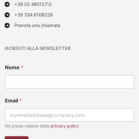
+39 02 48012712
+39 334 6108228
Prenota una chiamata
ISCRIVITI ALLA NEWSLETTER
Nome
*
N
Email
*
o
m
e
*
E
Ho preso visione della
privacy policy
m
a