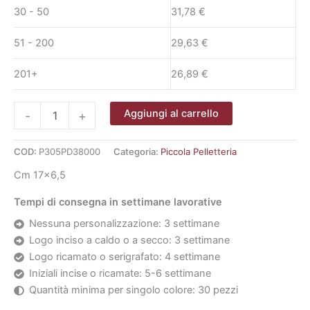
30 - 50
31,78
€
51 - 200
29,63
€
201+
26,89
€
Portaocchiali
Aggiungi al carrello
-
+
Polo
quantità
COD:
P305PD38000
Categoria:
Piccola Pelletteria
Cm 17×6,5
Tempi di consegna in settimane lavorative
Nessuna personalizzazione: 3 settimane
Logo inciso a caldo o a secco: 3 settimane
Logo ricamato o serigrafato: 4 settimane
Iniziali incise o ricamate: 5-6 settimane
Quantità minima per singolo colore: 30 pezzi