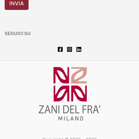
INVIA
i
l
SEGUICI SU