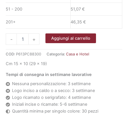
51 - 200
51,07
€
201+
46,35
€
Cornice
Aggiungi al carrello
-
+
Media
Orta
quantità
COD:
P613PC88300
Categoria:
Casa e Hotel
Cm 15 x 10 (29 x 19)
Tempi di consegna in settimane lavorative
Nessuna personalizzazione: 3 settimane
Logo inciso a caldo o a secco: 3 settimane
Logo ricamato o serigrafato: 4 settimane
Iniziali incise o ricamate: 5-6 settimane
Quantità minima per singolo colore: 30 pezzi