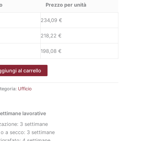
o
Prezzo per unità
234,09
€
218,22
€
198,08
€
giungi al carrello
tegoria:
Ufficio
ettimane lavorative
azione: 3 settimane
 o a secco: 3 settimane
igrafato: 4 settimane