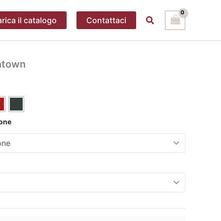
Cerca
rica il catalogo
Contattaci
ntown
ione