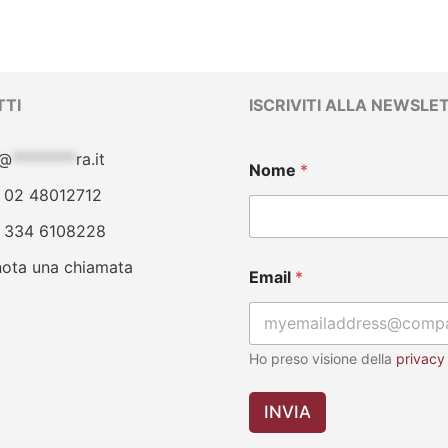
TI
ISCRIVITI ALLA NEWSLE
E
@
********
ra.it
Nome
*
m
a
 02 48012712
i
 334 6108228
l
N
nota una chiamata
o
Email
*
m
e
E
m
Ho preso visione della
privacy
a
i
l
INVIA