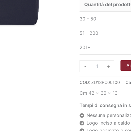
Quantità del prodott
30 - 50
51 - 200
201+
Cartella
Ag
-
+
48h
Downtown
quantità
COD:
ZU13PC00100
Ca
Cm 42 x 30 x 13
Tempi di consegna in s
Nessuna personalizz
Logo inciso a caldo
Logo ricamato o ser